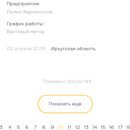
Предприятие:
Полюс Вернинское
График работы:
Вахтовый метод
02 апреля 2026
Иркутская область
Показано
100
из
193
Показать ещё
3
4
5
6
7
8
9
10
11
12
13
14
15
16
17
1