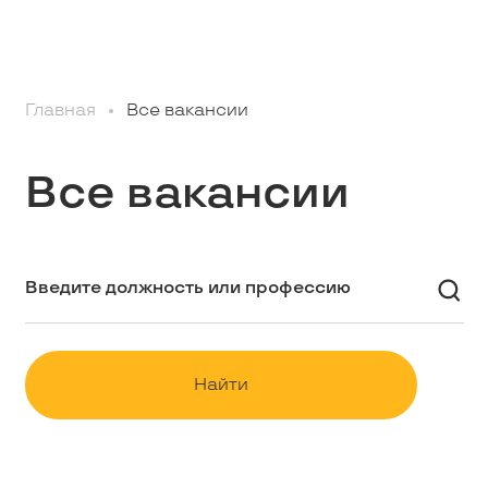
Профессионалам
Главная
Все вакансии
Студентам
Все вакансии
Школьникам
Вакансии
Наши истории
Найти
Контакты