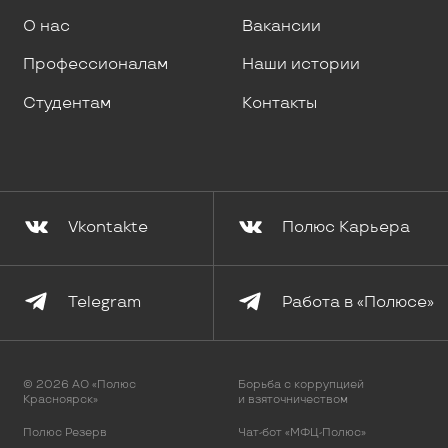
О нас
Вакансии
Профессионалам
Наши истории
Студентам
Контакты
Vkontakte
Полюс Карьера
Telegram
Работа в «Полюсе»
© 2026 АО «Полюс
Борьба с коррупцией
Красноярск»
и взяточничеством
Полюс Резерв
Чат-бот «МФЦ-Полюс»