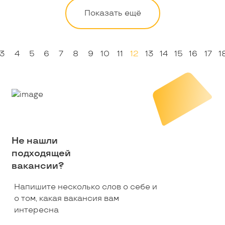
Показать ещё
3
4
5
6
7
8
9
10
11
12
13
14
15
16
17
1
Не нашли
подходящей
вакансии?
Напишите несколько слов о себе и
о том, какая вакансия вам
интересна