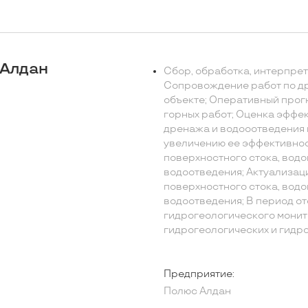
 Алдан
Сбор, обработка, интерпрет
Сопровождение работ по др
объекте; Оперативный прог
горных работ; Оценка эффе
дренажа и водооотведения 
увеличению ее эффективнос
поверхностного стока, водо
водоотведения; Актуализац
поверхностного стока, водо
водоотведения; В период о
гидрогеологического монит
гидрогеологических и гидр
Предприятие:
Полюс Алдан