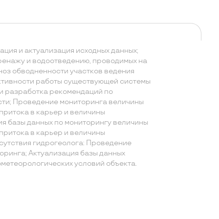
ация и актуализация исходных данных;
енажу и водоотведению, проводимых на
ноз обводненности участков ведения
ктивности работы существующей системы
и разработка рекомендаций по
ти; Проведение мониторинга величины
притока в карьер и величины
ия базы данных по мониторингу величины
притока в карьер и величины
тсутствия гидрогеолога: Проведение
оринга; Актуализация базы данных
ометеорологических условий объекта.