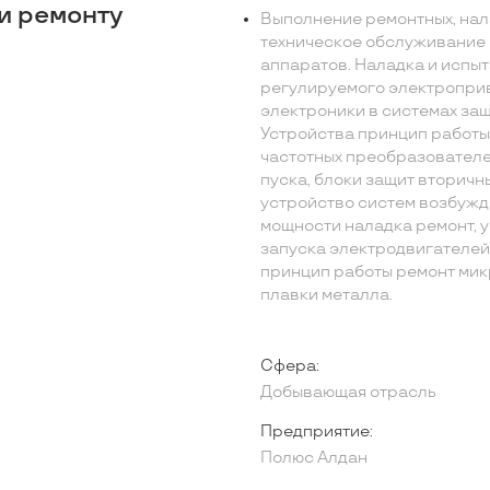
и ремонту
Выполнение ремонтных, нал
техническое обслуживание 
аппаратов. Наладка и испы
регулируемого электроприв
электроники в системах защ
Устройства принцип работ
частотных преобразователе
пуска, блоки защит вторичн
устройство систем возбуж
мощности наладка ремонт, 
запуска электродвигателей
принцип работы ремонт ми
плавки металла.
Сфера:
Добывающая отрасль
Предприятие:
Полюс Алдан