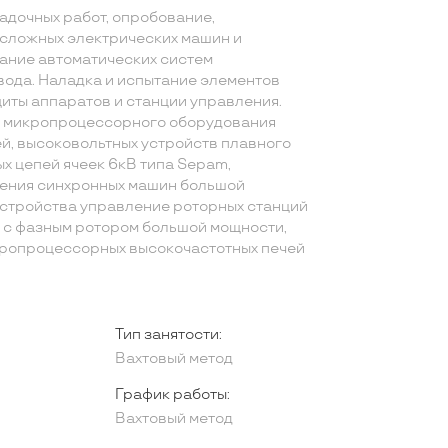
адочных работ, опробование,
сложных электрических машин и
тание автоматических систем
ода. Наладка и испытание элементов
иты аппаратов и станции управления.
ы микропроцессорного оборудования
й, высоковольтных устройств плавного
ых цепей ячеек 6кВ типа Sepam,
дения синхронных машин большой
устройства управление роторных станций
 с фазным ротором большой мощности,
кропроцессорных высокочастотных печей
Тип занятости:
Вахтовый метод
График работы:
Вахтовый метод