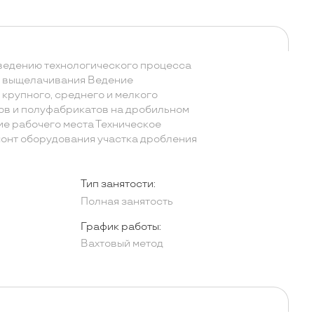
 ведению технологического процесса
о выщелачивания Ведение
крупного, среднего и мелкого
ов и полуфабрикатов на дробильном
е рабочего места Техническое
онт оборудования участка дробления
Тип занятости:
Полная занятость
График работы:
Вахтовый метод