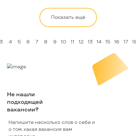
Показать ещё
3
4
5
6
7
8
9
10
11
12
13
14
15
16
17
1
Не нашли
подходящей
вакансии?
Напишите несколько слов о себе и
о том, какая вакансия вам