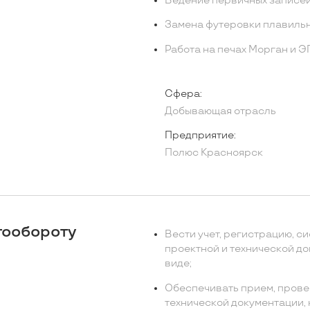
Ведение первичных записей
Замена футеровки плавильн
Работа на печах Морган и 
Сфера:
Добывающая отрасль
Предприятие:
Полюс Красноярск
тообороту
Вести учет, регистрацию, с
проектной и технической д
виде;
Обеспечивать прием, прове
технической документации,