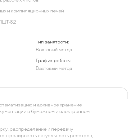
, рабочих листов
ых и компиляционных печей
ЭПШТ-32
Тип занятости:
Вахтовый метод
График работы:
Вахтовый метод
истематизацию и архивное хранение
окументации в бумажном и электронном
рку, распределение и передачу
 контролировать актуальность реестров,