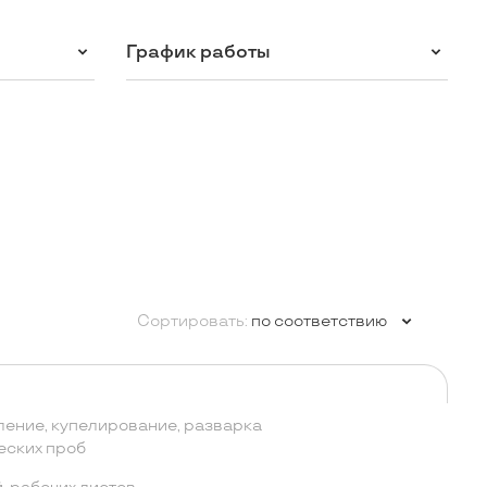
График работы
Сортировать:
по соответствию
ление, купелирование, разварка
еских проб