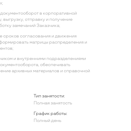
х;
 документооборот в корпоративной
, выгрузку, отправку и получение
ботку замечаний Заказчика;
е сроков согласования и движения
 формировать матрицы распределения и
ментов;
чиком и внутренними подразделениями
документооборота, обеспечивать
ение архивных материалов и справочной
Тип занятости:
Полная занятость
График работы:
Полный день