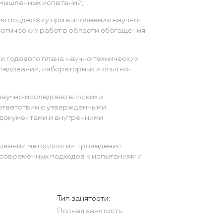
омышленных испытаний;
ю поддержку при выполнении научно-
логических работ в области обогащения
и годового плана научно-технических
ледований, лабораторных и опытно-
аучно-исследовательских и
оответствии с утвержденными
документами и внутренними
овании методологии проведения
современных подходов к испытаниям и
Тип занятости:
Полная занятость