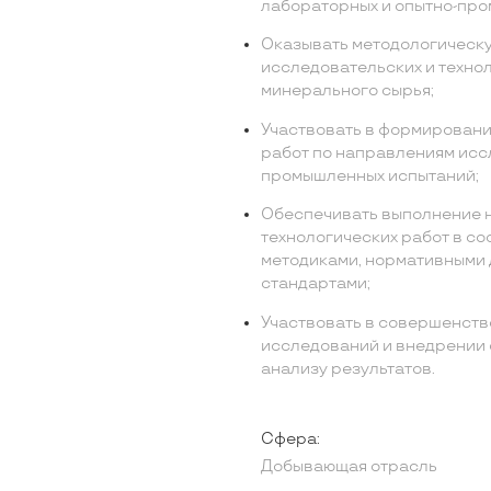
лабораторных и опытно-пр
Оказывать методологическу
исследовательских и техно
минерального сырья;
Участвовать в формировани
работ по направлениям исс
промышленных испытаний;
Обеспечивать выполнение н
технологических работ в с
методиками, нормативными 
стандартами;
Участвовать в совершенств
исследований и внедрении 
анализу результатов.
Сфера:
Добывающая отрасль