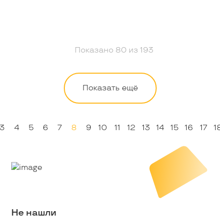
Показано
80
из
193
Показать ещё
3
4
5
6
7
8
9
10
11
12
13
14
15
16
17
1
Не нашли