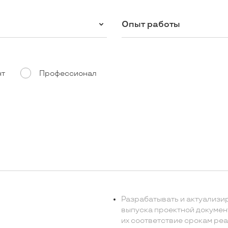
Опыт работы
нт
Профессионал
Разрабатывать и актуализи
выпуска проектной документ
их соответствие срокам ре