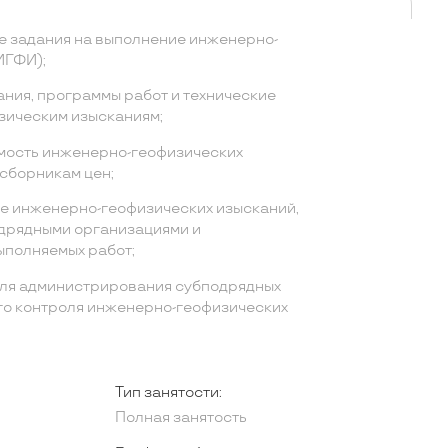
е задания на выполнение инженерно-
ИГФИ);
ания, программы работ и технические
зическим изысканиям;
мость инженерно-геофизических
сборникам цен;
е инженерно-геофизических изысканий,
дрядными организациями и
ыполняемых работ;
для администрирования субподрядных
го контроля инженерно-геофизических
Тип занятости:
Полная занятость