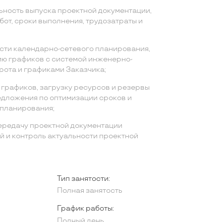
ность выпуска проектной документации,
от, сроки выполнения, трудозатраты и
сти календарно-сетевого планирования,
ю графиков с системой инженерно-
рота и графиками Заказчика;
графиков, загрузку ресурсов и резервы
едложения по оптимизации сроков и
планирования;
ередачу проектной документации
ий и контроль актуальности проектной
Тип занятости:
Полная занятость
График работы:
Полный день