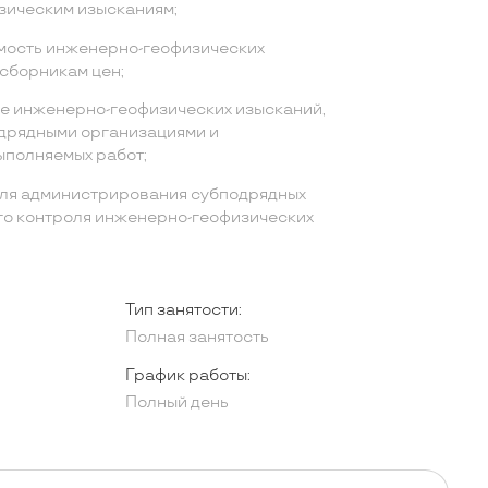
зическим изысканиям;
мость инженерно-геофизических
сборникам цен;
е инженерно-геофизических изысканий,
дрядными организациями и
ыполняемых работ;
для администрирования субподрядных
го контроля инженерно-геофизических
Тип занятости:
Полная занятость
График работы:
Полный день