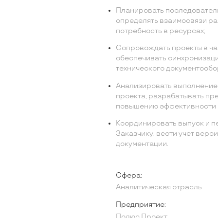
Планировать последователь
определять взаимосвязи раб
потребность в ресурсах;
Сопровождать проекты в ча
обеспечивать синхронизаци
технического документообо
Анализировать выполнение 
проекта, разрабатывать пр
повышению эффективности 
Координировать выпуск и п
Заказчику, вести учет верс
документации.
Сфера:
Аналитическая отрасль
Предприятие:
Полюс Проект