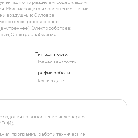
кументацию по разделам, содержащим
я: Молниезащита и заземление; Линии
 и воздушные; Силовое
ужное электроосвещение;
внутреннее); Электрообогрев;
ции; Электроснабжение.
Тип занятости:
Полная занятость
График работы:
Полный день
е задания на выполнение инженерно-
ИГФИ);
ания, программы работ и технические