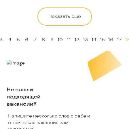
Показать ещё
3
4
5
6
7
8
9
10
11
12
13
14
15
16
17
1
Не нашли
подходящей
вакансии?
Напишите несколько слов о себе и
о том, какая вакансия вам