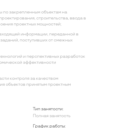
ы по закрепленным объектам на
проектирования, строительства, ввода в
воения проектных мощностей;
 входящей информации, переданной в
 заданий, поступивших от смежных
технологий и перспективных разработок
номической эффективности
асти контроля за качеством
вия объектов принятым проектным
Тип занятости:
Полная занятость
График работы: