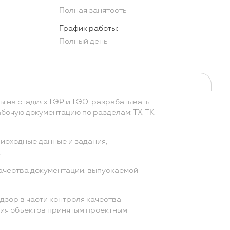
Полная занятость
График работы:
Полный день
ы на стадиях ТЭР и ТЭО, разрабатывать
бочую документацию по разделам: ТХ, ТК,
исходные данные и задания,
;
чества документации, выпускаемой
дзор в части контроля качества
вия объектов принятым проектным