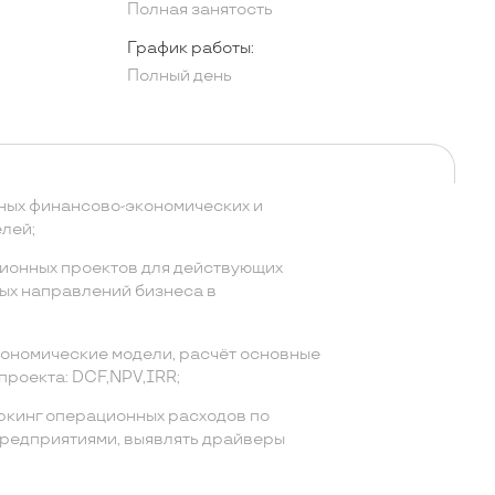
Полная занятость
График работы:
Полный день
ных финансово-экономических и
лей;
ионных проектов для действующих
ых направлений бизнеса в
ономические модели, расчёт основные
проекта: DCF,NPV,IRR;
ркинг операционных расходов по
редприятиями, выявлять драйверы