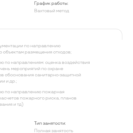
График работы:
Вахтовый метод
кументации по направлению
о объектам размещения отходов;
ю по направлениям: оценка воздействия
чень мероприятий по охране
ов обоснования санитарно-защитной
и и др.;
ию по направлению пожарная
расчетов пожарного риска, планов
ания и тд)
Тип занятости:
Полная занятость