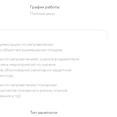
График работы:
Полный день
кументации по направлению
о объектам размещения отходов;
ю по направлениям: оценка воздействия
чень мероприятий по охране
ов обоснования санитарно-защитной
и и др.;
ию по направлению пожарная
расчетов пожарного риска, планов
ания и тд)
Тип занятости: