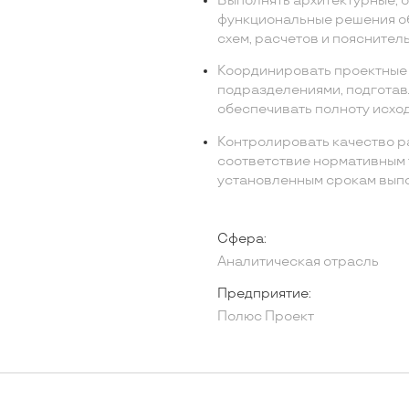
Выполнять архитектурные, 
функциональные решения об
схем, расчетов и пояснител
Координировать проектные
подразделениями, подготав
обеспечивать полноту исход
Контролировать качество р
соответствие нормативным 
установленным срокам выпо
Сфера:
Аналитическая отрасль
Предприятие:
Полюс Проект