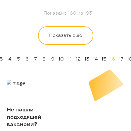
Показано
160
из
193
Показать ещё
3
4
5
6
7
8
9
10
11
12
13
14
15
16
17
1
Не нашли
подходящей
вакансии?