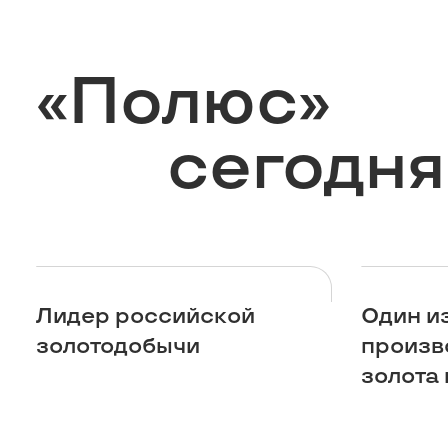
«Полюс»
сегодня
Лидер российской
Один и
золотодобычи
произв
золота 