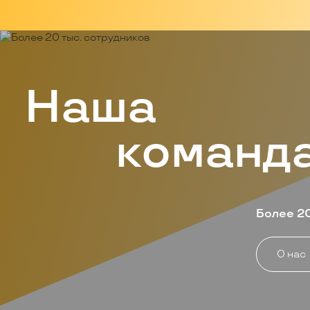
Наша
команд
Произво
в Красно
Республи
Иркутск
областя