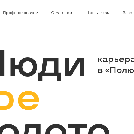
Профессионалам
Студентам
Школьникам
Вака
Люди
карьер
в «Пол
ое
олото