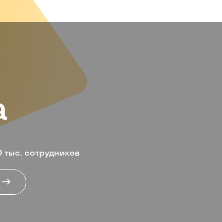
а
дственные активы
ярском крае,
ке Саха (Якутия),
ой и Магаданской
х