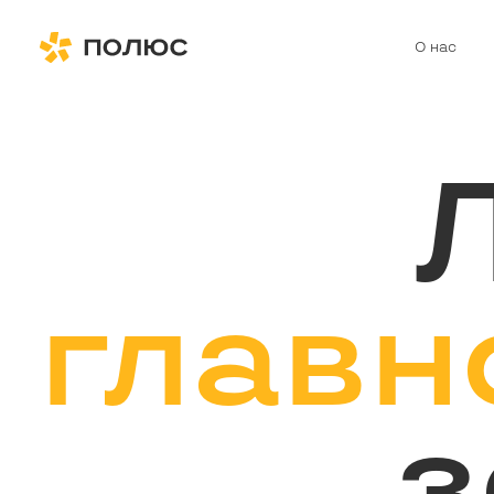
О нас
главн
з