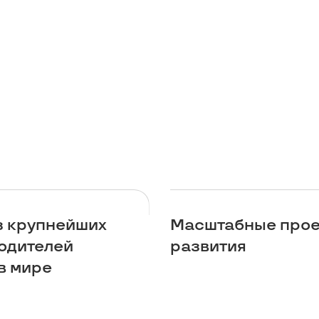
з крупнейших
Масштабные про
одителей
развития
в мире