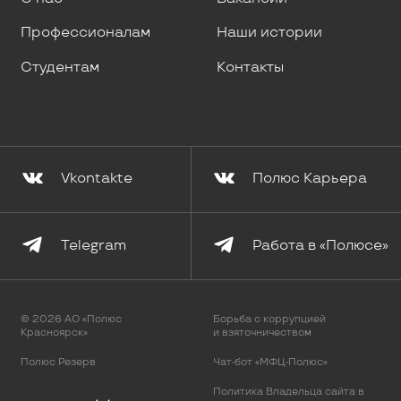
Профессионалам
Наши истории
Студентам
Контакты
Vkontakte
Полюс Карьера
Telegram
Работа в «Полюсе»
© 2026 АО «Полюс
Борьба с коррупцией
Красноярск»
и взяточничеством
Полюс Резерв
Чат-бот «МФЦ-Полюс»
Политика Владельца сайта в