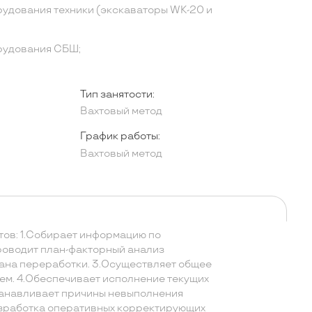
удования техники (экскаваторы WК-20 и
рудования СБШ;
Тип занятости:
Вахтовый метод
График работы:
Вахтовый метод
тов: 1.Собирает информацию по
Проводит план-факторный анализ
ана переработки. 3.Осуществляет общее
м. 4.Обеспечивает исполнение текущих
танавливает причины невыполнения
азработка оперативных корректирующих