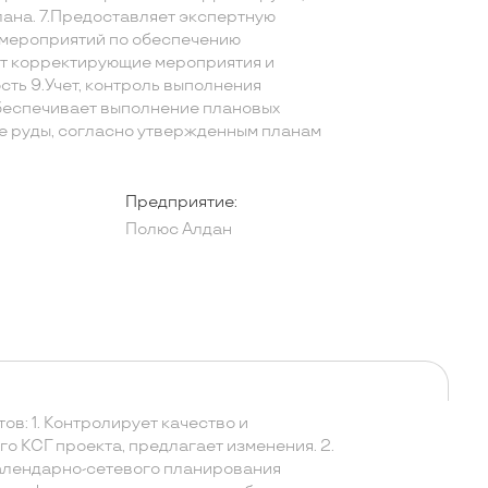
ана. 7.Предоставляет экспертную
 мероприятий по обеспечению
т корректирующие мероприятия и
сть 9.Учет, контроль выполнения
беспечивает выполнение плановых
е руды, согласно утвержденным планам
Предприятие:
Полюс Алдан
ов: 1. Контролирует качество и
о КСГ проекта, предлагает изменения. 2.
алендарно-сетевого планирования