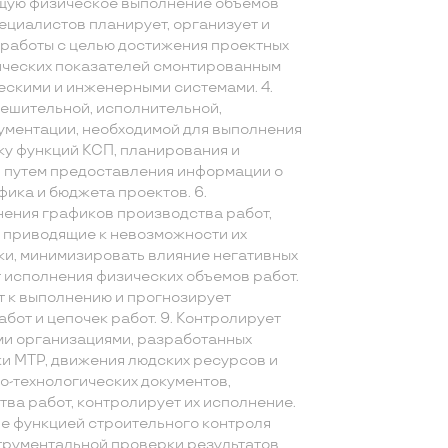
ую физическое выполнение объемов
пециалистов планирует, организует и
работы с целью достижения проектных
ических показателей смонтированным
ескими и инженерными системами. 4.
ешительной, исполнительной,
кументации, необходимой для выполнения
ку функций КСП, планирования и
 путем предоставления информации о
фика и бюджета проектов. 6.
нения графиков производства работ,
, приводящие к невозможности их
ки, минимизировать влияние негативных
т исполнения физических объемов работ.
т к выполнению и прогнозирует
бот и цепочек работ. 9. Контролирует
и организациями, разработанных
ки МТР, движения людских ресурсов и
о-технологических документов,
ва работ, контролирует их исполнение.
ие функцией строительного контроля
трументальной проверки результатов