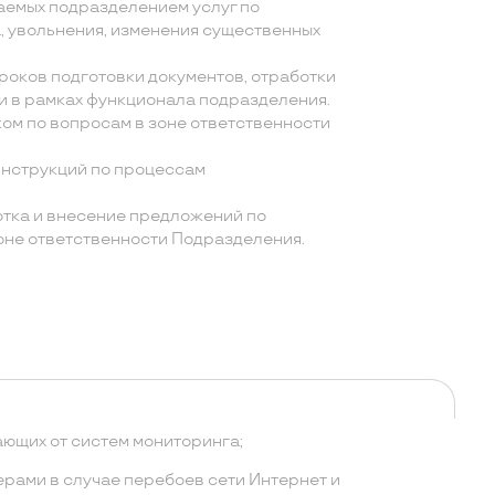
аемых подразделением услуг по
, увольнения, изменения существенных
роков подготовки документов, отработки
и в рамках функционала подразделения.
ом по вопросам в зоне ответственности
инструкций по процессам
отка и внесение предложений по
оне ответственности Подразделения.
ающих от систем мониторинга;
рами в случае перебоев сети Интернет и