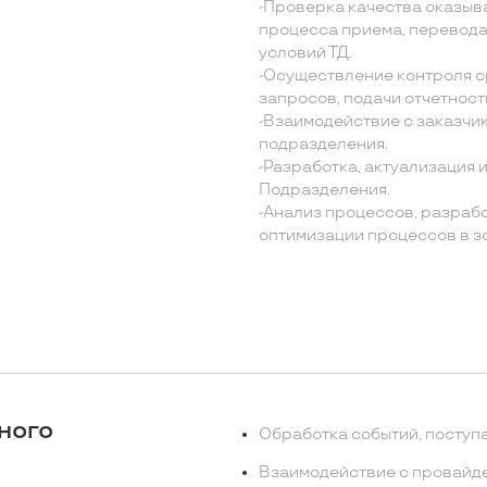
-Проверка качества оказыв
процесса приема, перевода
условий ТД.
-Осуществление контроля с
запросов, подачи отчетност
-Взаимодействие с заказчик
подразделения.
-Разработка, актуализация 
Подразделения.
-Анализ процессов, разраб
оптимизации процессов в з
ного
Обработка событий, поступ
Взаимодействие с провайде