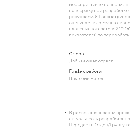
мероприятий выполнения пл
поддержку при разработке
ресурсами. 8.Рассматривае
оценивает их результативно
плановых показателей 10.О
показателей по переработк
Сфера:
Добывающая отрасль
График работы:
Вахтовый метод
В рамках реализации проект
актуальность разработанног
Передает в Отдел/Группу к