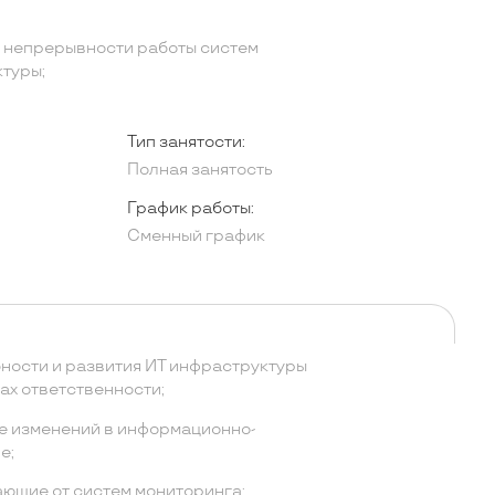
 непрерывности работы систем
туры;
Тип занятости:
Полная занятость
График работы:
Сменный график
ости и развития ИТ инфраструктуры
ах ответственности;
е изменений в информационно-
е;
ающие от систем мониторинга;