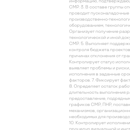
информацию, подтверждающ
СМР. 3. В составе группы с
проводит пусконаладочные 
производственно-технолог
оборудованием, технологич
Организует получение разр
технологической и иной до
СМР. 5. Выполняет поддерж
контроля бюджета проектов
причинах отклонения от гра
Контролирует статус испол
выявляет проблемы и риски
исполнения в заданные сро
факторов. 7. Фиксирует фак
8. Определяет остаток рабо
длительность выполнения ра
предоставление, подрядным
графиков СМР, ПНР, постав
механизмов, организационн
необходимых для производст
10. Контролирует исполнен
процедур визуальной и инс