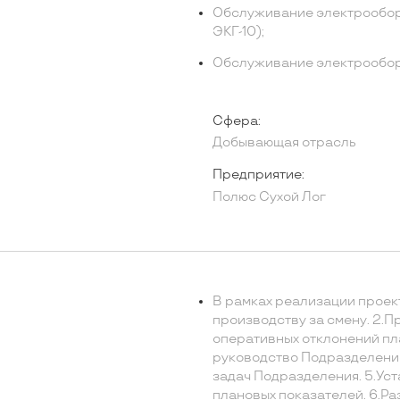
Обслуживание электрообор
ЭКГ-10);
Обслуживание электрообо
Сфера:
Добывающая отрасль
Предприятие:
Полюс Сухой Лог
В рамках реализации проек
производству за смену. 2.
оперативных отклонений пл
руководство Подразделение
задач Подразделения. 5.Ус
плановых показателей. 6.Р