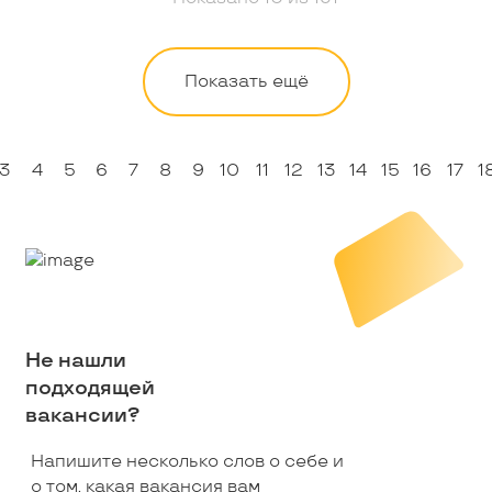
Показать ещё
3
4
5
6
7
8
9
10
11
12
13
14
15
16
17
1
Не нашли
подходящей
вакансии?
Напишите несколько слов о себе и
о том, какая вакансия вам