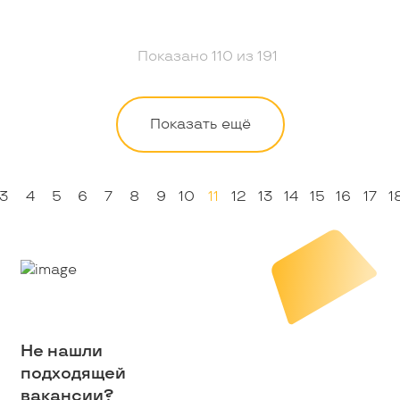
Показано
110
из
191
Показать ещё
3
4
5
6
7
8
9
10
11
12
13
14
15
16
17
1
Не нашли
подходящей
вакансии?