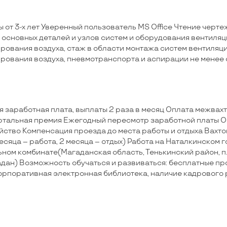
 от 3-х лет Уверенный пользователь MS Office Чтение черте
 основных деталей и узлов систем и оборудования вентиляц
рования воздуха, стаж в области монтажа систем вентиляци
рования воздуха, пневмотранспорта и аспирации не менее 
я заработная плата, выплаты 2 раза в месяц Оплата межвах
артальная премия Ежегодный пересмотр заработной платы 
йство Компенсация проезда до места работы и отдыха Вахто
есяца – работа, 2 месяца – отдых) Работа на Наталкинском г
ном комбинате(Магаданская область, Тенькинский район, п.
гадан) Возможность обучаться и развиваться: бесплатные п
корпоративная электронная библиотека, наличие кадрового