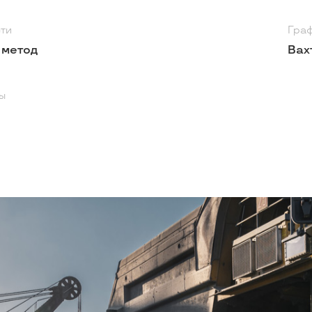
сти
Граф
 метод
Вах
ы