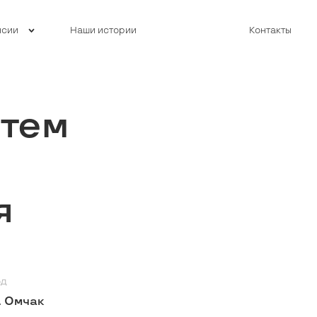
нсии
Наши истории
Контакты
стем
я
од
. Омчак