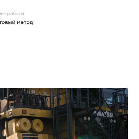
ик работы
товый метод