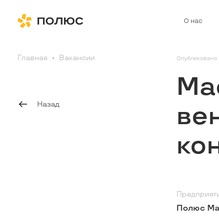
О нас
Главная
Вакансии
Опубликовано 
Ма
Назад
ве
ко
Предприят
Полюс Ма