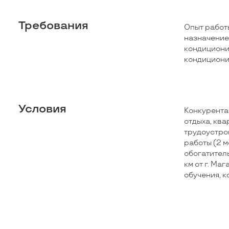
Требования
Опыт работы
назначение
кондициони
кондициони
Условия
Конкурента
отдыха, кв
трудоустро
работы (2 м
обогатитель
км от г. Ма
обучения, 