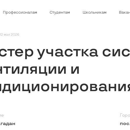
Профессионалам
Студентам
Школьникам
Вака
12 мая 2026
стер участка си
нтиляции и
ндиционировани
ие
Гор
гадан
пос