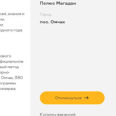
Полюс Магадан
жей, знания и
Город
ии,
пос. Омчак
и,
одного года
тового
Официальное
вый метод
орно-
 Омчак, 380
рограммы
 резерва
Откликнуться
К списку вакансий