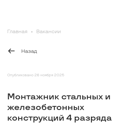
Профессионалам
Главная
Вакансии
Студентам
Назад
Школьникам
Вакансии
Опубликовано 26 ноября 2025
Монтажник стальных и
Наши истории
железобетонных
конструкций 4 разряда
Контакты