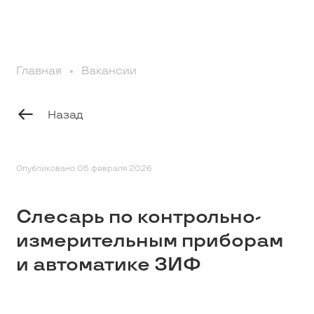
Профессионалам
Главная
Вакансии
Студентам
Назад
Школьникам
Вакансии
Опубликовано 05 февраля 2026
Слесарь по контрольно-
Наши истории
измерительным приборам
и автоматике ЗИФ
Контакты