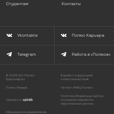
Студентам
Контакты
Vkontakte
Полюс Карьера
Telegram
Работа в «Полюсе»
© 2026 АО «Полюс
Борьба с коррупцией
Красноярск»
и взяточничеством
Полюс Резерв
Чат-бот «МФЦ-Полюс»
Политика Владельца сайта в
Cделано в
отношении обработки
персональных данных
Официальное уведомление