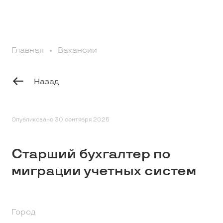
Профессионалам
Главная
Вакансии
Студентам
Назад
Школьникам
Вакансии
Опубликовано 30 сентября 2025
Старший бухгалтер по
Наши истории
миграции учетных систем
Контакты
Город