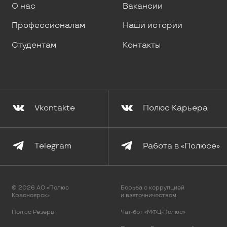
О нас
Вакансии
Профессионалам
Наши истории
Студентам
Контакты
Vkontakte
Полюс Карьера
Telegram
Работа в «Полюсе»
© 2026 АО «Полюс
Борьба с коррупцией
Красноярск»
и взяточничеством
Полюс Резерв
Чат-бот «МФЦ-Полюс»