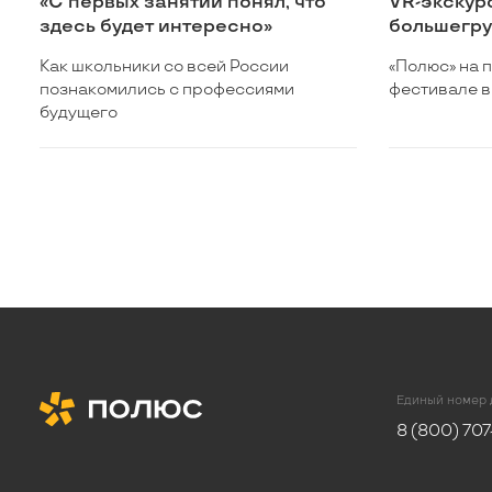
«С первых занятий понял, что
VR-экскур
здесь будет интересно»
большегр
Как школьники со всей России
«Полюс» на
познакомились с профессиями
фестивале в
будущего
Единый номер 
8 (800) 707