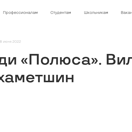
Профессионалам
Студентам
Школьникам
Вака
8 июня 2022
ди «Полюса». Ви
хаметшин