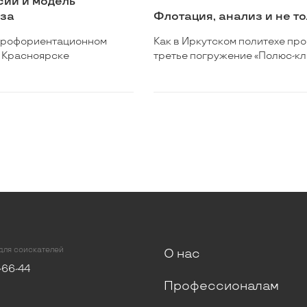
сии и модель
уза
Флотация, анализ и не т
 профориентационном
Как в Иркутском политехе пр
 Красноярске
третье погружение «Полюс-кл
для соискателей
О нас
-66-44
Профессионалам