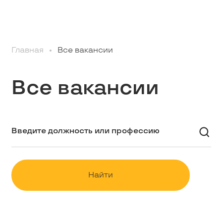
Профессионалам
Главная
Все вакансии
Студентам
Все вакансии
Школьникам
Вакансии
Наши истории
Найти
Контакты