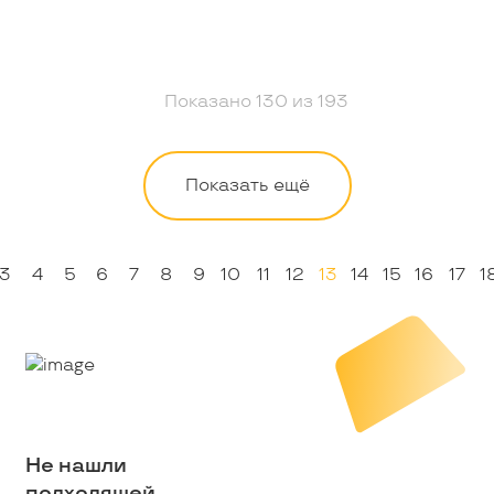
Показано
130
из
193
Показать ещё
3
4
5
6
7
8
9
10
11
12
13
14
15
16
17
1
Не нашли
подходящей