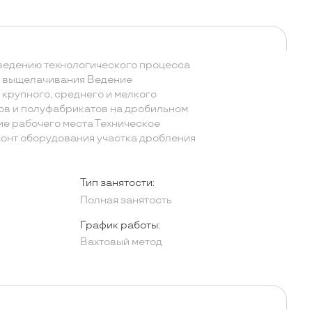
 ведению технологического процесса
о выщелачивания Ведение
крупного, среднего и мелкого
ов и полуфабрикатов на дробильном
е рабочего места Техническое
онт оборудования участка дробления
Тип занятости:
Полная занятость
График работы:
Вахтовый метод