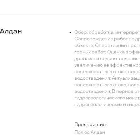
 Алдан
Сбор, обработка, интерпрет
Сопровождение работ по др
объекте; Оперативный прог
горных работ; Оценка эффе
дренажа и водооотведения 
увеличению ее эффективнос
поверхностного стока, водо
водоотведения; Актуализац
поверхностного стока, водо
водоотведения; В период о
гидрогеологического монит
гидрогеологических и гидр
Предприятие:
Полюс Алдан