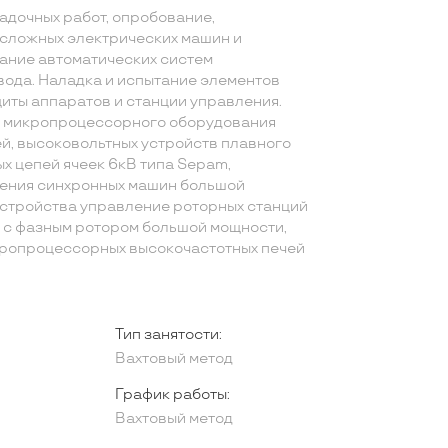
адочных работ, опробование,
сложных электрических машин и
тание автоматических систем
ода. Наладка и испытание элементов
иты аппаратов и станции управления.
ы микропроцессорного оборудования
й, высоковольтных устройств плавного
ых цепей ячеек 6кВ типа Sepam,
дения синхронных машин большой
устройства управление роторных станций
 с фазным ротором большой мощности,
кропроцессорных высокочастотных печей
Тип занятости:
Вахтовый метод
График работы:
Вахтовый метод