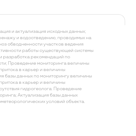
ация и актуализация исходных данных;
енажу и водоотведению, проводимых на
ноз обводненности участков ведения
ктивности работы существующей системы
и разработка рекомендаций по
ти; Проведение мониторинга величины
притока в карьер и величины
ия базы данных по мониторингу величины
притока в карьер и величины
тсутствия гидрогеолога: Проведение
оринга; Актуализация базы данных
ометеорологических условий объекта.