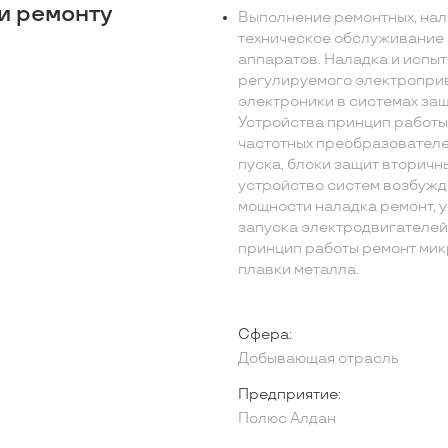
и ремонту
Выполнение ремонтных, нал
техническое обслуживание 
аппаратов. Наладка и испы
регулируемого электроприв
электроники в системах защ
Устройства принцип работ
частотных преобразователе
пуска, блоки защит вторичн
устройство систем возбуж
мощности наладка ремонт, 
запуска электродвигателей
принцип работы ремонт ми
плавки металла.
Сфера:
Добывающая отрасль
Предприятие:
Полюс Алдан