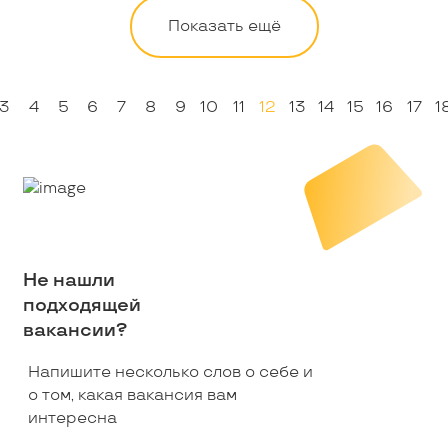
Показать ещё
3
4
5
6
7
8
9
10
11
12
13
14
15
16
17
1
Не нашли
подходящей
вакансии?
Напишите несколько слов о себе и
о том, какая вакансия вам
интересна