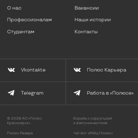
О нас
Вакансии
Профессионалам
Наши истории
Студентам
Контакты
Vkontakte
Полюс Карьера
Telegram
Работа в «Полюсе»
© 2026 АО «Полюс
Борьба с коррупцией
Красноярск»
и взяточничеством
Полюс Резерв
Чат-бот «МФЦ-Полюс»