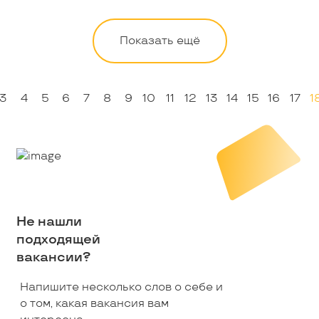
Показать ещё
3
4
5
6
7
8
9
10
11
12
13
14
15
16
17
1
Не нашли
подходящей
вакансии?
Напишите несколько слов о себе и
о том, какая вакансия вам