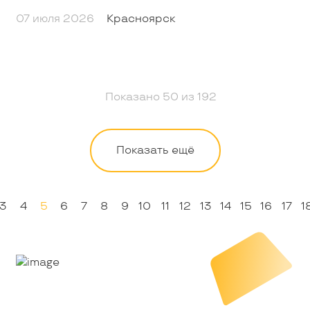
07 июля 2026
Красноярск
Показано
50
из
192
Показать ещё
3
4
5
6
7
8
9
10
11
12
13
14
15
16
17
1