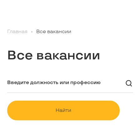
Профессионалам
Главная
Все вакансии
Студентам
Все вакансии
Школьникам
Вакансии
Наши истории
Найти
Контакты