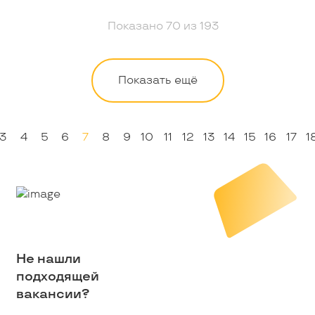
Показано
70
из
193
Показать ещё
3
4
5
6
7
8
9
10
11
12
13
14
15
16
17
1
Не нашли
подходящей
вакансии?