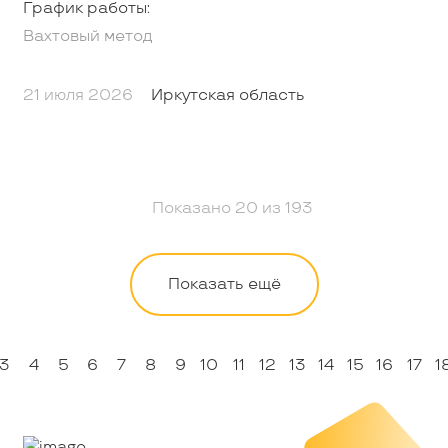
График работы:
Вахтовый метод
21 июля 2026
Иркутская область
Показано
20
из
193
Показать ещё
3
4
5
6
7
8
9
10
11
12
13
14
15
16
17
1