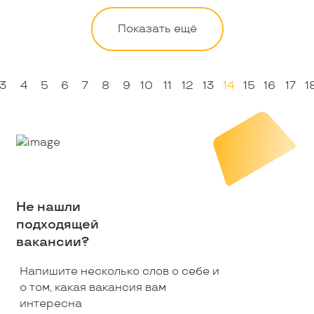
Показать ещё
3
4
5
6
7
8
9
10
11
12
13
14
15
16
17
1
Не нашли
подходящей
вакансии?
Напишите несколько слов о себе и
о том, какая вакансия вам
интересна