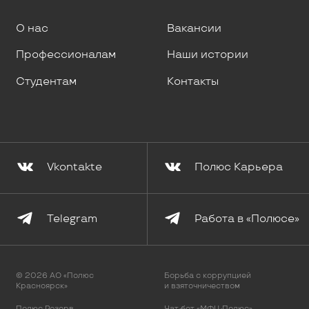
О нас
Вакансии
Профессионалам
Наши истории
Студентам
Контакты
Vkontakte
Полюс Карьера
Telegram
Работа в «Полюсе»
© 2026 АО «Полюс
Борьба с коррупцией
Красноярск»
и взяточничеством
Полюс Резерв
Чат-бот «МФЦ-Полюс»